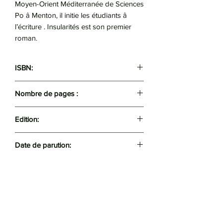
Moyen-Orient Méditerranée de Sciences
Po â Menton, il initie les étudiants â
l’écriture . Insularités est son premier
roman.
ISBN:
9789931876151
Nombre de pages :
198
Edition:
Frantz Fanon
Date de parution:
2022