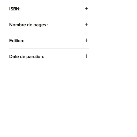
ISBN:
9789947972588
Nombre de pages :
218
Edition:
Achab
Date de parution:
Mai 2020