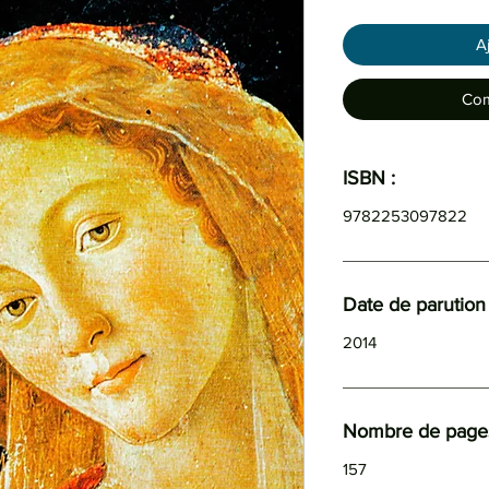
A
Com
ISBN :
9782253097822
Date de parution 
2014
Nombre de page
157