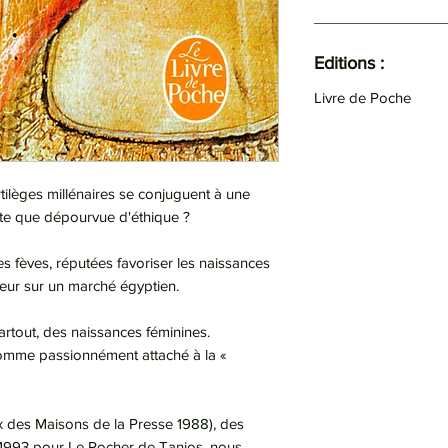
Editions :
Livre de Poche
rtilèges millénaires se conjuguent à une
te que dépourvue d'éthique ?
es fèves, réputées favoriser les naissances
teur sur un marché égyptien.
partout, des naissances féminines.
mme passionnément attaché à la «
 des Maisons de la Presse 1988), des
t 1993 pour Le Rocher de Tanios, nous