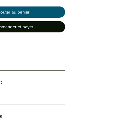
jouter au panier
mander et payer
:
s