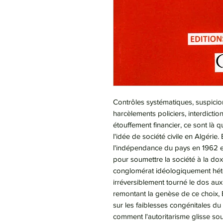
Contrôles systématiques, suspicion
harcèlements policiers, interdictio
étouffement financier, ce sont là q
l'idée de société civile en Algérie
l'indépendance du pays en 1962 et e
pour soumettre la société à la dox
conglomérat idéologiquement hété
irréversiblement tourné le dos aux l
remontant la genèse de ce choix, 
sur les faiblesses congénitales d
comment l'autoritarisme glisse so