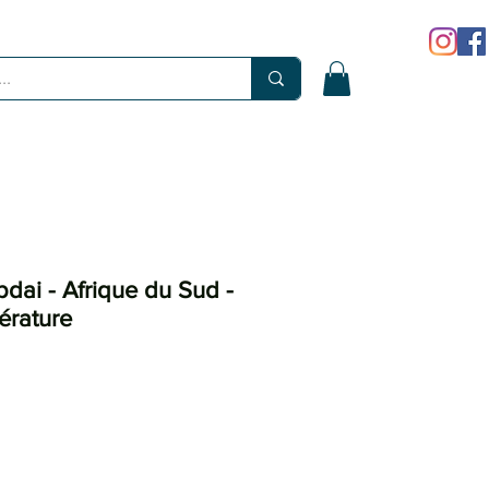
ai - Afrique du Sud -
térature
x