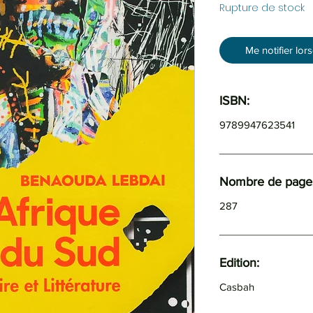
Rupture de stock
Me notifier lor
ISBN:
9789947623541
Nombre de pages
287
Edition:
Casbah