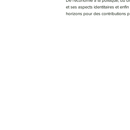
De l'économie à la politique, du dro
et ses aspects identitaires et enfi
horizons pour des contributions pl