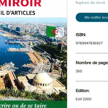
Rupture de stock
Me notifier lor
ISBN:
9789947836927
Nombre de pages
350
Edition:
Edif 2000