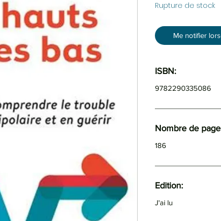
Rupture de stock
Me notifier lor
ISBN:
9782290335086
Nombre de pages
186
Edition:
J'ai lu