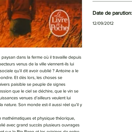
Date de parution
12/09/2012
 paysan dans la ferme où il travaille depuis
cteurs venus de la ville viennent-ils lui
iale qu’il dit avoir oublié ? Antoine a le
pondre. Et dès lors, les choses se
ivers paisible se peuple de signes
ression que le ciel se déchire, que le vin se
ssances venues d'ailleurs veulent lui
la nature. Son monde est-il aussi réel qu’il y
en mathématiques et physique théorique,
blié avec grand succès plusieurs ouvrages
nt sur le Big Bang et les origines de notre