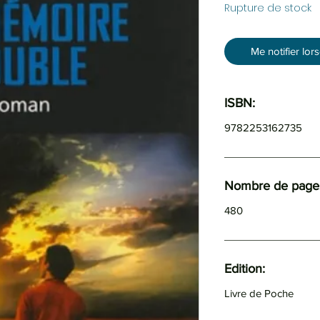
Rupture de stock
Me notifier lor
ISBN:
9782253162735
Nombre de pages
480
Edition:
Livre de Poche