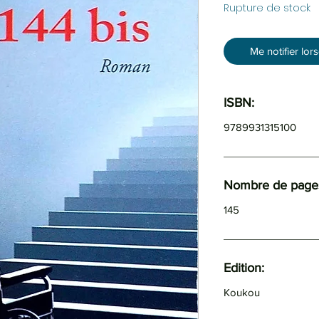
Rupture de stock
Me notifier lor
ISBN:
9789931315100
Nombre de pages
145
Edition:
Koukou