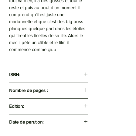
tout va bien, il a des gosses et tout le
reste et puis au bout d’un moment il
comprend qu'il est juste une
marionnette et que c’est des big boss
planqués quelque part dans les étoiles
qui tirent les ficelles de sa life. Alors le
mec il pète un câble et le film il
commence comme ça. »
ISBN:
9789961704806
Nombre de pages :
152
Edition:
Sédia
Date de parution:
2007