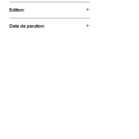
260
Edition:
Les Presses du Chélif
Date de parution:
2021