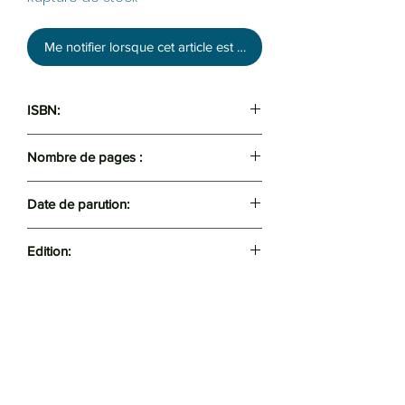
Me notifier lorsque cet article est disponible
ISBN:
9789947304419
Nombre de pages :
80
Date de parution:
2016
Edition:
El Amel