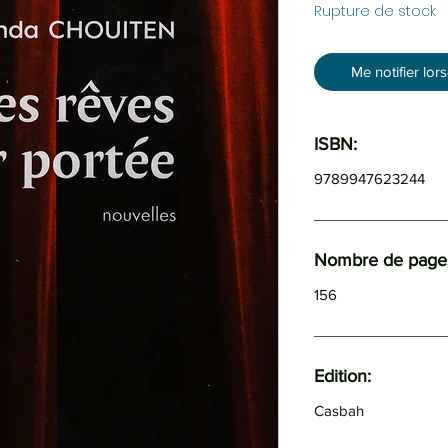
Rupture de stock
Me notifier lor
ISBN:
9789947623244
Nombre de pages
156
Edition:
Casbah