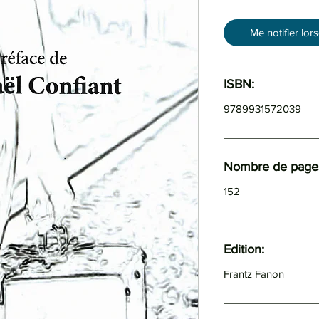
Me notifier lor
ISBN:
9789931572039
Nombre de pages
152
Edition:
Frantz Fanon