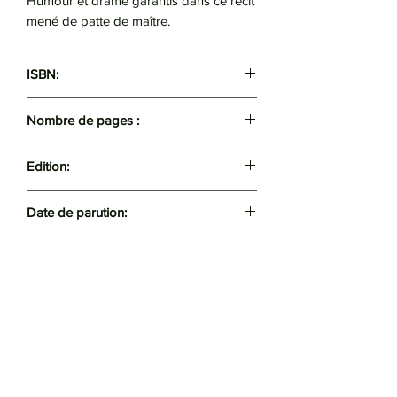
Humour et drame garantis dans ce récit
mené de patte de maître.
ISBN:
9789947623534
Nombre de pages :
128
Edition:
Casbah
Date de parution:
2023