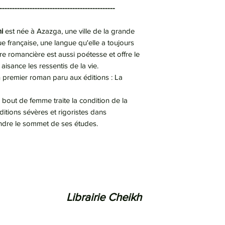
----------------------------------------------
mi
est née à Azazga, une ville de la grande
ue française, une langue qu'elle a toujours
e romancière est aussi poétesse et offre le
aisance les ressentis de la vie.
 premier roman paru aux éditions : La
 bout de femme traite la condition de la
ditions sévères et rigoristes dans
indre le sommet de ses études.
Librairie Cheikh