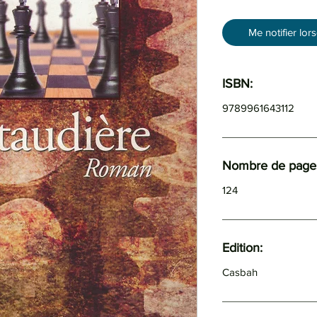
Me notifier lor
ISBN:
9789961643112
Nombre de pages
124
Edition:
Casbah