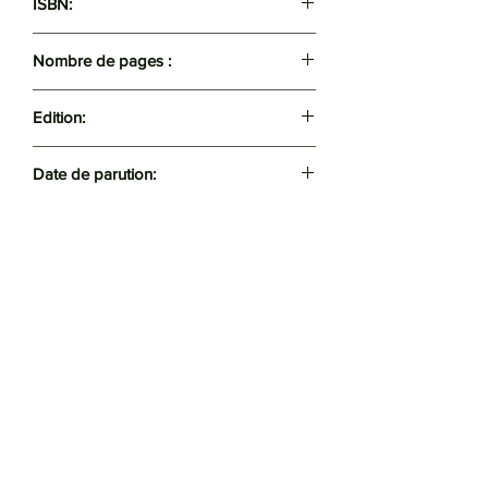
ISBN:
9789931501084
Nombre de pages :
203
Edition:
Barkat
Date de parution:
2023