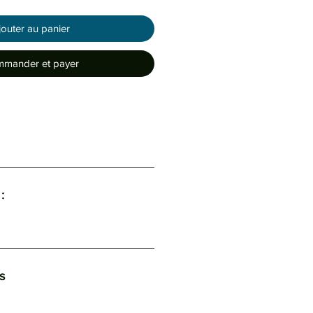
jouter au panier
mander et payer
:
s