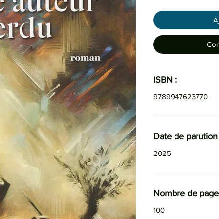
A
Com
ISBN :
9789947623770
Date de parution 
2025
Nombre de page
100