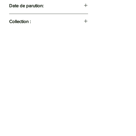
J'ai Lu
Date de parution:
2020
Collection :
Bien-être