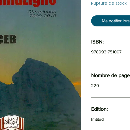
Rupture de stock
Me notifier lor
ISBN:
9789931751007
Nombre de pages
220
Edition:
Imtitad