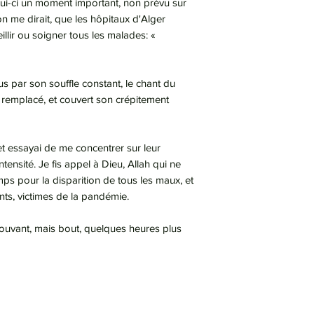
ui-ci un moment important, non prévu sur
'on me dirait, que les hôpitaux d'Alger
illir ou soigner tous les malades: «
s par son souffle constant, le chant du
it remplacé, et couvert son crépitement
et essayai de me concentrer sur leur
ensité. Je fis appel à Dieu, Allah qui ne
emps pour la disparition de tous les maux, et
ents, victimes de la pandémie.
rouvant, mais bout, quelques heures plus