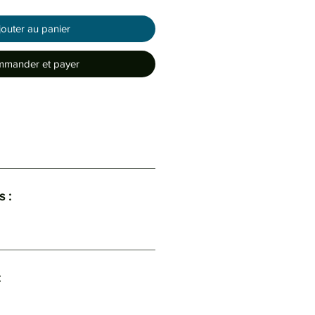
jouter au panier
mander et payer
 :
: