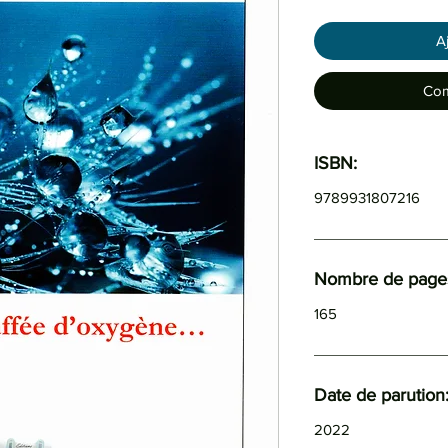
A
Com
ISBN:
9789931807216
Nombre de pages
165
Date de parution
2022