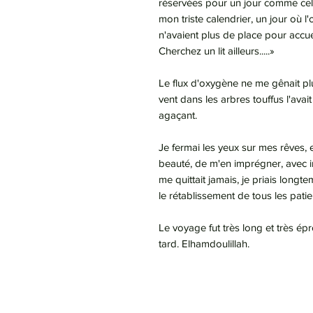
réservées pour un jour comme cel
mon triste calendrier, un jour où l
n'avaient plus de place pour accue
Cherchez un lit ailleurs.....»
Le flux d'oxygène ne me gênait plu
vent dans les arbres touffus l'ava
agaçant.
Je fermai les yeux sur mes rêves, 
beauté, de m'en imprégner, avec int
me quittait jamais, je priais longt
le rétablissement de tous les pati
Le voyage fut très long et très ép
tard. Elhamdoulillah.