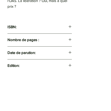
l'OAS. La libération ? Oui, mais à quel
prix ?
ISBN:
9789931807407
Nombre de pages :
202
Date de parution:
2023
Edition:
El Qobia