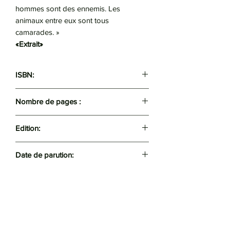
hommes sont des ennemis. Les
animaux entre eux sont tous
camarades. »
«Extrait»
ISBN:
9789947835708
Nombre de pages :
125
Edition:
L'Odyssée
Date de parution:
2015