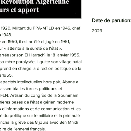
Date de parution
 1920. Militant du PPA-MTLD en 1946, chef
2023
n 1948.
en 1950, il est arrêté et jugé en 1951,
 atteinte à la sureté de l'état ».
rrée (prison El Harrach) le 18 janvier 1955.
 mère paralysée, il quitte son village natal
prend en charge la direction politique de la
s 1955.
apacités intellectuelles hors pair, Abane a
 rassembla les forces politiques et
du FLN. Artisan du congrès de la Soummam
mières bases de l'état algérien moderne
 d'informations et de communication et les
é du politique sur le militaire et la primauté
éclencha la grève des 8 jours avec Ben Mhidi
toire de l'ennemi français.