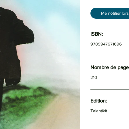
Me notifier lor
ISBN:
9789947671696
Nombre de pages
210
Edition:
Talantikit