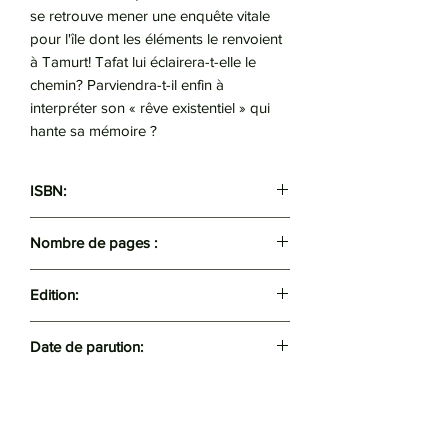
se retrouve mener une enquête vitale
pour l'île dont les éléments le renvoient
à Tamurt! Tafat lui éclairera-t-elle le
chemin? Parviendra-t-il enfin à
interpréter son « rêve existentiel » qui
hante sa mémoire ?
ISBN:
9789969528046
Nombre de pages :
159
Edition:
Talsa
Date de parution:
2024