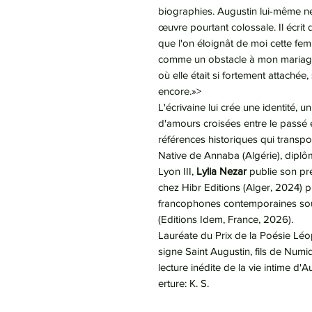
biographies. Augustin lui-même n
œuvre pourtant colossale. Il écrit 
que l'on éloignât de moi cette femm
comme un obstacle à mon mariage.
où elle était si fortement attachée, 
encore.»>
L'écrivaine lui crée une identité, un
d'amours croisées entre le passé 
références historiques qui transpor
Native de Annaba (Algérie), diplôm
Lyon III,
Lylia Nezar
publie son pre
chez Hibr Editions (Alger, 2024) 
francophones contemporaines sou
(Editions Idem, France, 2026).
Lauréate du Prix de la Poésie Léo
signe Saint Augustin, fils de Numi
lecture inédite de la vie intime d'
erture: K. S.