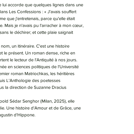
e lui accorde que quelques lignes dans une
dans Les Confessions : « J'avais souffert
e que j'entretenais, parce qu'elle était
 Mais je n'avais pu l'arracher à mon cœur,
sans le déchirer; et cette plaie saignait
 nom, un itinéraire. C'est une histoire
et le présent. Un roman dense, riche en
tent le lecteur de l'Antiquité à nos jours.
ée en sciences politiques de l'Université
mier roman Matriochkas, les héritières
puis L'Anthologie des poetesses
s la direction de Suzanne Dracius
pold Sédar Senghor (Milan, 2025), elle
die. Une histoire d'Amour et de Grâce, une
Augustin d'Hippone.