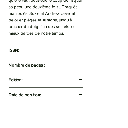
qu'elle vaut peut-être le coup de risquer
sa peau une deuxième fois... Traqués,
manipulés, Suzie et Andrew devront
déjouer pièges et illusions, jusqu'à
toucher du doigt l'un des secrets les
mieux gardés de notre temps.
ISBN:
9782266290722
Nombre de pages :
384
Edition:
Pocket
Date de parution:
2018