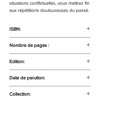
situations conflictuelles, vous mettrez fin
aux répétitions douloureuses du passé.
ISBN:
9782290139752
Nombre de pages :
350
Edition:
J'ai lu
Date de parution:
2017
Collection:
Bien-être