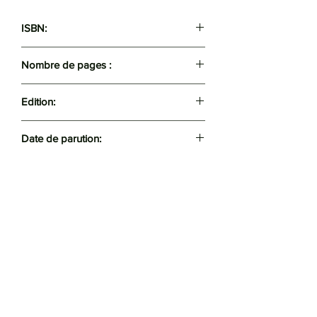
ISBN:
9789947622957
Nombre de pages :
236
Edition:
Casbah
Date de parution:
Mars 2021