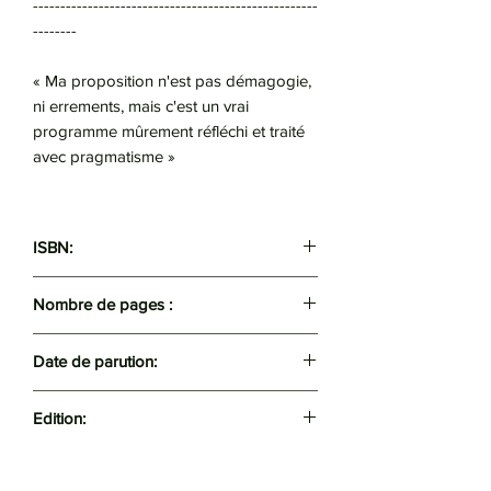
----------------------------------------------------
--------
« Ma proposition n'est pas démagogie,
ni errements, mais c'est un vrai
programme mûrement réfléchi et traité
avec pragmatisme »
ISBN:
9789969528152
Nombre de pages :
157
Date de parution:
2024
Edition:
Talsa