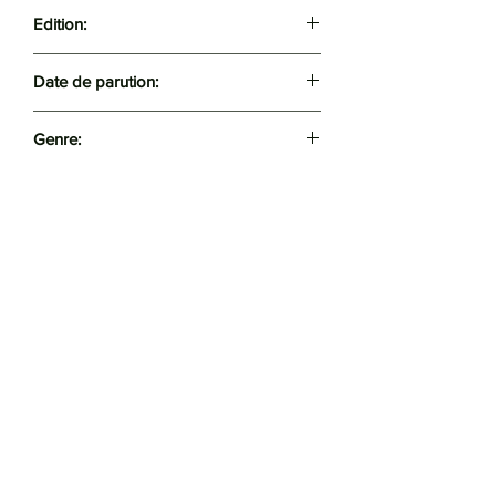
328
Edition:
El Qobia
Date de parution:
2021
Genre:
Récit