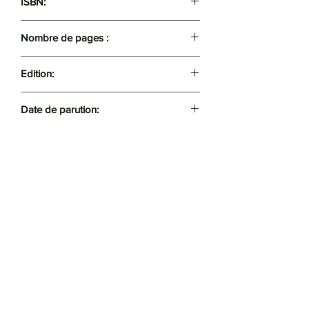
ISBN:
9789947391495
Nombre de pages :
227
Edition:
Chihab
Date de parution:
2015