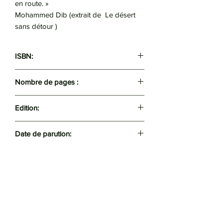
en route. »
Mohammed Dib (extrait de Le désert
sans détour )
ISBN:
9789947622933
Nombre de pages :
333
Edition:
Casbah
Date de parution:
2021