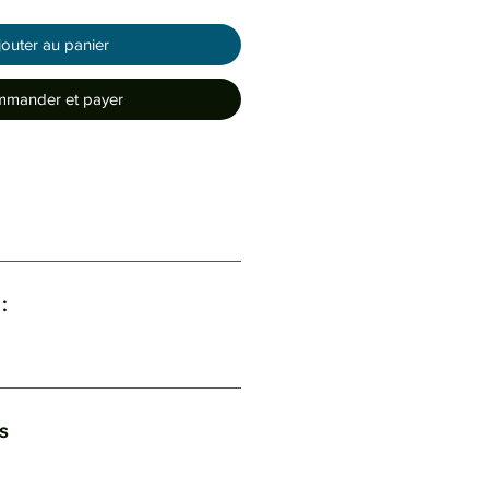
jouter au panier
mander et payer
:
s