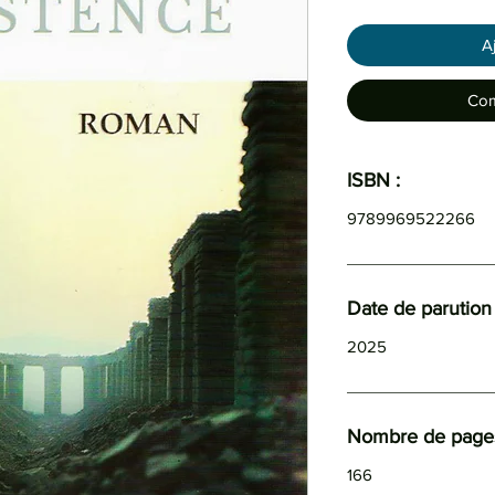
A
Com
ISBN :
9789969522266
Date de parution 
2025
Nombre de page
166