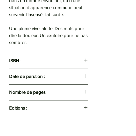
dans un monde envoûtant, où d'une
situation d'apparence commune peut
survenir l'insensé, l'absurde.
Une plume vive, alerte. Des mots pour
dire la douleur. Un exutoire pour ne pas
sombrer.
ISBN :
9789969525267
Date de parution :
2025
Nombre de pages
131
Editions :
Apic