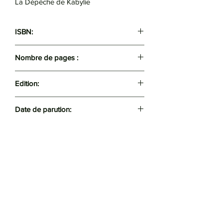
La Dépêche de Kabylie
ISBN:
9782020484916
Nombre de pages :
160
Edition:
Point
Date de parution:
16/02/2001